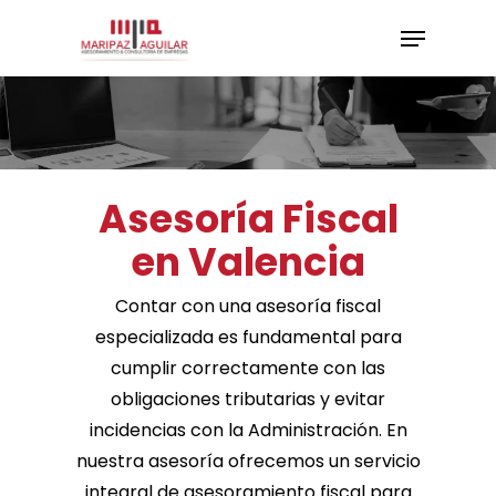
Skip
Menu
to
Close
main
Menu
content
Asesoría Fiscal
en Valencia
Contar con una asesoría fiscal
especializada es fundamental para
cumplir correctamente con las
obligaciones tributarias y evitar
incidencias con la Administración. En
nuestra asesoría ofrecemos un servicio
integral de asesoramiento fiscal para