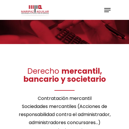
Skip
Menu
to
Close
main
Menu
content
Derecho
mercantil,
bancario y societario
Contratación mercantil
Sociedades mercantiles (Acciones de
responsabilidad contra el administrador,
administradores concursares…)